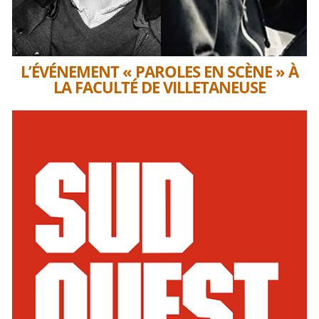
L’ÉVÉNEMENT « PAROLES EN SCÈNE » À
LA FACULTÉ DE VILLETANEUSE