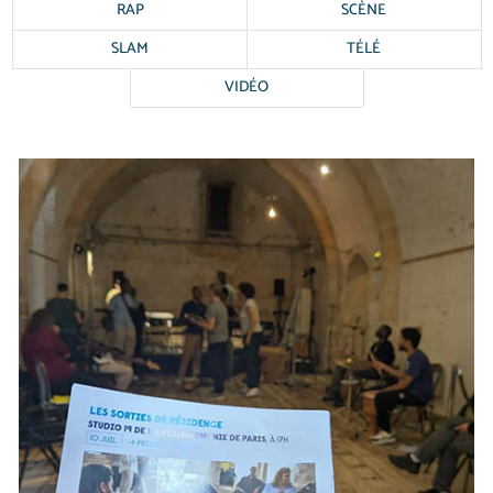
RAP
SCÈNE
SLAM
TÉLÉ
VIDÉO