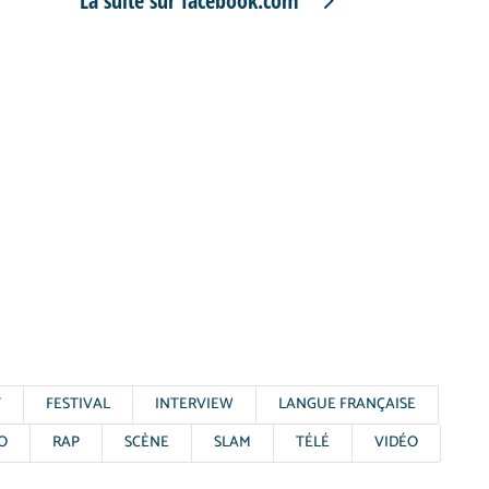
La suite sur facebook.com
T
FESTIVAL
INTERVIEW
LANGUE FRANÇAISE
O
RAP
SCÈNE
SLAM
TÉLÉ
VIDÉO