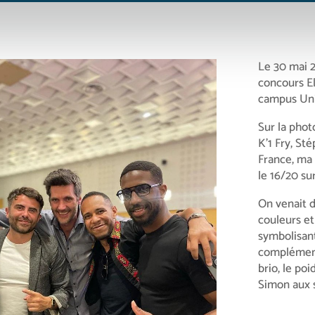
Le 30 mai 20
concours E
campus Uni
Sur la phot
K’1 Fry, St
France, ma
le 16/20 su
On venait d
couleurs e
symbolisant
complémenta
brio, le poi
Simon aux 