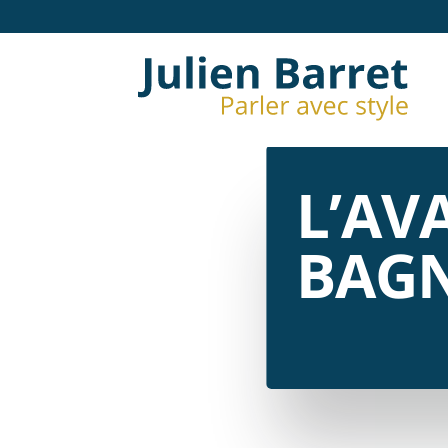
L’AV
BAGN