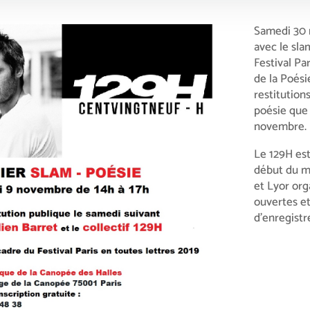
Samedi 30 
avec le sl
Festival Pa
de la Poésie
restitution
poésie que 
novembre.
Le 129H est
début du m
et Lyor org
ouvertes et
d’enregist