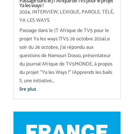
Passage dans le JT Afrique de TV5 pour le projet
Ya les ways !
2024
,
INTERVIEW
,
LEXIQUE
,
PAROLE
,
TÉLÉ
,
YA LES WAYS
Passage dans le JT Afrique de TV5 pour le
projet Ya les ways !TV5 26 octobre 2024Le
soir du 26 octobre, j'ai répondu aux
questions de Namouri Dosso, présentateur
du journal Afrique de TV5MONDE, à propos
du projet "Ya les Ways !" (Apprends les bails
!), une initiative...
lire plus