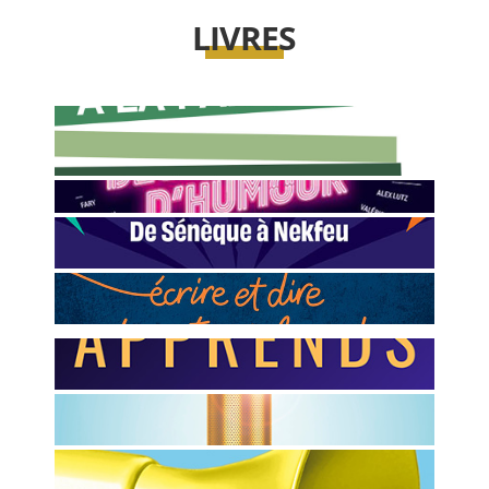
LIVRES
RETOUR À LA PAROLE
De la rhétorique antique aux concours
d'éloquence
DÉCLARATIONS D'HUMOUR
LE GRAND LIVRE DES PUNCHLINES
De Sénèque à Nekfeu
L'ATELIER SLAM
écrire et dire des mots qui claquent
APPRENDS LES BAILS
Lexique des nouveaux mots de l'Essone
PARLER AVEC STYLE
Toutes les astuces pour avoir un style unique
L'ATELIER ORATOIRE