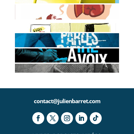
Les leçons d'éloquence de 10 pros de la parole
LES MEILLEURES PUNCHLINES DU
RAP
LES NOUVEAUX MOTS DU DICO
TU PARLES BIEN LA FRANCE!
Essai sur la langue française d'aujourd'hui
ÉCRIRE À VOIX HAUTE
Rencontre entre un poète et un linguiste
LE RAP OU L'ARTISANAT DE LA RIME
contact@julienbarret.com