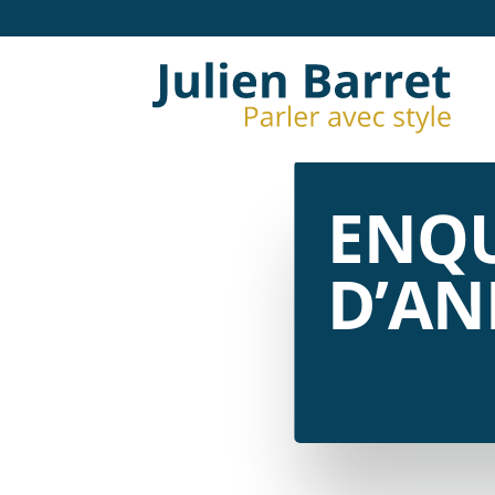
ENQU
D’AN