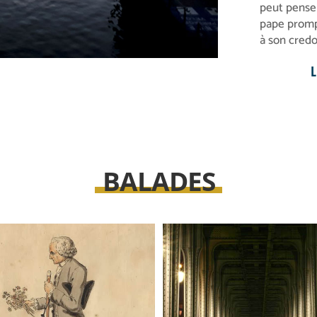
peut penser
pape prompt
à son cred
L
BALADES