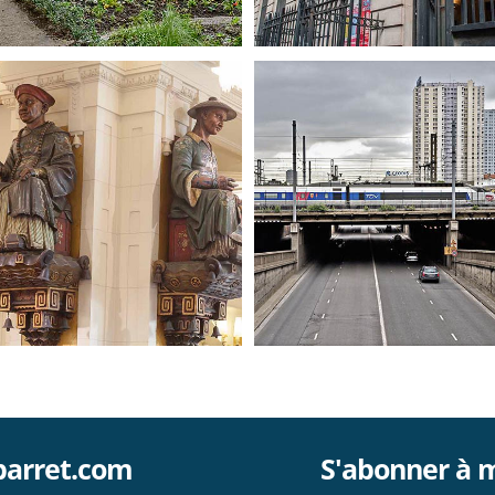
dans
La Clôture
barret.com
S'abonner à 