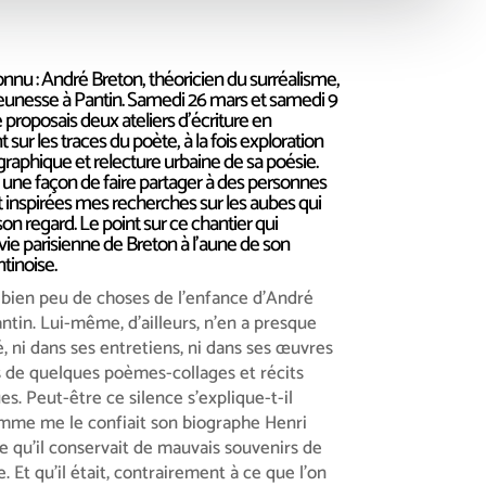
onnu : André Breton, théoricien du surréalisme,
jeunesse à Pantin. Samedi 26 mars et samedi 9
je proposais deux ateliers d’écriture en
ur les traces du poète, à la fois exploration
aphique et relecture urbaine de sa poésie.
i une façon de faire partager à des personnes
t inspirées mes recherches sur les aubes qui
on regard. Le point sur ce chantier qui
vie parisienne de Breton à l’aune de son
tinoise.
 bien peu de choses de l’enfance d’André
ntin. Lui-même, d’ailleurs, n’en a presque
é, ni dans ses entretiens, ni dans ses œuvres
s de quelques poèmes-collages et récits
s. Peut-être ce silence s’explique-t-il
omme me le confiait son biographe Henri
e qu’il conservait de mauvais souvenirs de
. Et qu’il était, contrairement à ce que l’on