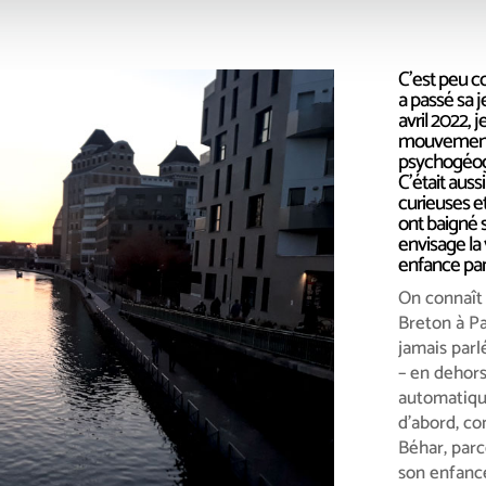
C’est peu c
a passé sa 
avril 2022, 
mouvement s
psychogéogr
C’était auss
curieuses e
ont baigné s
envisage la 
enfance pan
On connaît
Breton à Pa
jamais parl
– en dehor
automatique
d’abord, c
Béhar, parc
son enfance